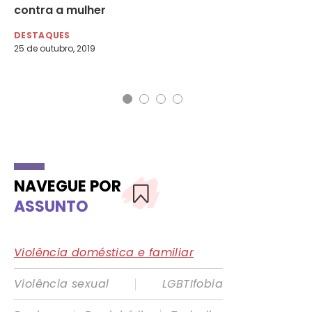
não
contra a mulher
po
do
DESTAQUES
25 de outubro, 2019
DE
28 
NAVEGUE POR
ASSUNTO
Violência doméstica e familiar
|
Violência sexual
LGBTIfobia