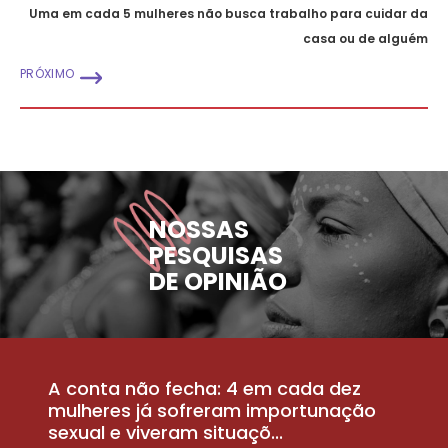
Uma em cada 5 mulheres não busca trabalho para cuidar da
casa ou de alguém
PRÓXIMO
NOSSAS
PESQUISAS
DE OPINIÃO
A conta não fecha: 4 em cada dez
P
la
mulheres já sofreram importunação
a
sexual e viveram situaçõ...
m