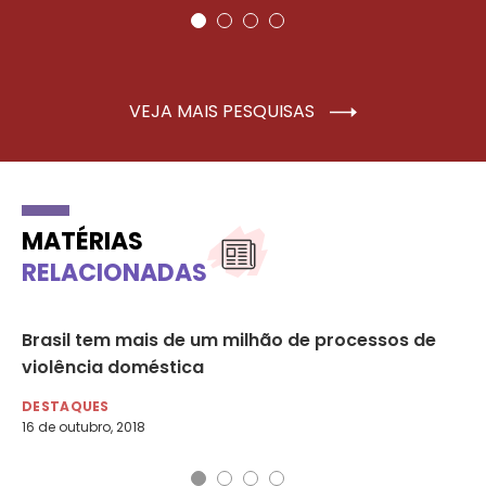
VEJA MAIS PESQUISAS
MATÉRIAS
RELACIONADAS
de
Brasil tem mais de um milhão de processos de
Os
violência doméstica
br
DESTAQUES
DE
16 de outubro, 2018
2 d