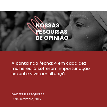
NOSSAS
PESQUISAS
DE OPINIÃO
A conta não fecha: 4 em cada dez
P
la
mulheres já sofreram importunação
a
sexual e viveram situaçõ...
m
DADOS E PESQUISAS
D
12 de setembro, 2022
25