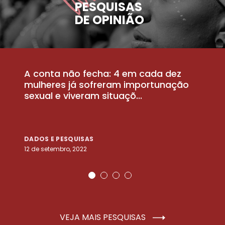
PESQUISAS
DE OPINIÃO
A conta não fecha: 4 em cada dez
P
la
mulheres já sofreram importunação
a
sexual e viveram situaçõ...
m
DADOS E PESQUISAS
D
12 de setembro, 2022
25
VEJA MAIS PESQUISAS