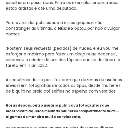
escolheram posar nuas. Entre os exemplos encontrados
estão artistas e até uma deputada.
Para evitar dar publicidade a esses grupos e não
constranger as vítimas, o
Núcleo
optou por não divulgar
nomes.
“Postem seus
requests
[pedidos] de nudes, e eu vou me
esforçar o máximo para fazer um
deep nude
decente”,
escreveu o criador de um dos tópicos que se destinam a
tarefa em 11.jan.2022.
A sequência desse post fez com que dezenas de usuários
enviassem fotografias de todos os tipos, desde mulheres
de biquíni na praia até selfies no espelho com vestidos.
Horas depois, outro usuário publicava fotografias que
mostravam aquelas mesmas mulheres
completamente nuas
—
algumas de maneira muito convincente.
As imagens que simulavam a nudez dessas mulheres