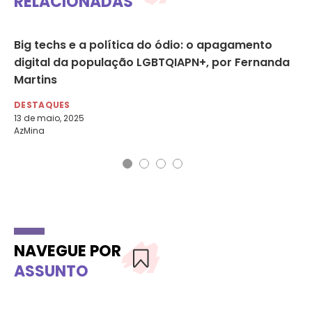
RELACIONADAS
Big techs e a política do ódio: o apagamento
Qu
digital da população LGBTQIAPN+, por Fernanda
an
Martins
im
DESTAQUES
DE
13 de maio, 2025
14 
AzMina
Mar
NAVEGUE POR
ASSUNTO