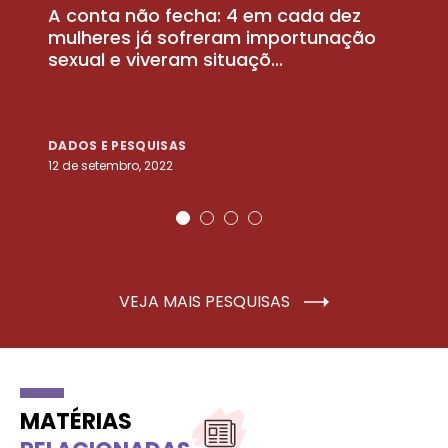
A conta não fecha: 4 em cada dez
P
la
mulheres já sofreram importunação
a
sexual e viveram situaçõ...
m
DADOS E PESQUISAS
D
12 de setembro, 2022
25
VEJA MAIS PESQUISAS
MATÉRIAS