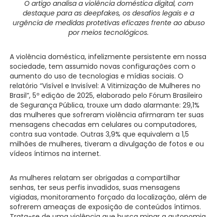
O artigo analisa a violência doméstica digital, com
destaque para as deepfakes, os desafios legais e a
urgência de medidas protetivas eficazes frente ao abuso
por meios tecnológicos.
A violência doméstica, infelizmente persistente em nossa
sociedade, tem assumido novas configurações com o
aumento do uso de tecnologias e mídias sociais. O
relatório “Visível e Invisível: A Vitimização de Mulheres no
Brasil”, 5º edição de 2025, elaborado pelo Fórum Brasileiro
de Segurança Pública, trouxe um dado alarmante: 29,1%
das mulheres que sofreram violência afirmaram ter suas
mensagens checadas em celulares ou computadores,
contra sua vontade. Outras 3,9% que equivalem a 1,5
milhões de mulheres, tiveram a divulgação de fotos e ou
vídeos íntimos na internet.
As mulheres relatam ser obrigadas a compartilhar
senhas, ter seus perfis invadidos, suas mensagens
vigiadas, monitoramento forçado da localização, além de
sofrerem ameaças de exposição de conteúdos íntimos.
Trata-se de uma violência que busca minar a autonomia