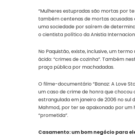
“Mulheres estupradas são mortas por ter
também centenas de mortas acusadas de
uma sociedade por saírem de determinad
o cientista político da Anistia Internacio
No Paquistão, existe, inclusive, um term
ácido: “crimes de cozinha”. Também nes
praça pública por machadadas.
O filme-documentário “Banaz: A Love Stor
um caso de crime de honra que chocou o
estrangulada em janeiro de 2006 no sul 
Mahmod, por ter se apaixonado por um 
“prometida”.
Casamento: um bom negócio para el