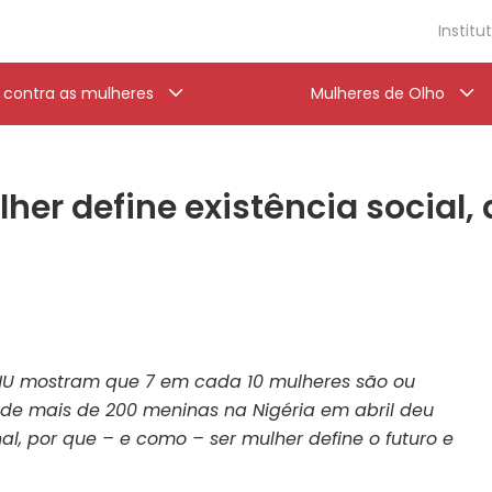
Institu
a contra as mulheres
Mulheres de Olho
her define existência social,
U mostram que 7 em cada 10 mulheres são ou
o de mais de 200 meninas na Nigéria em abril deu
al, por que – e como – ser mulher define o futuro e