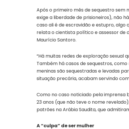
Após o primeiro mês de sequestro sem 
exige a liberdade de prisioneiros), não h
caso ali é de escravidão e estupro, alg
relata o cientista político e assessor de 
Maurício Santoro.
“Há muitas redes de exploração sexual q
Também há casos de sequestros, como no
meninas são sequestradas e levadas par
situação precária, acabam servindo co
Como no caso noticiado pela imprensa br
23 anos (que não teve o nome revelado
patrões na Arábia Saudita, que admitiram
A “culpa” de ser mulher