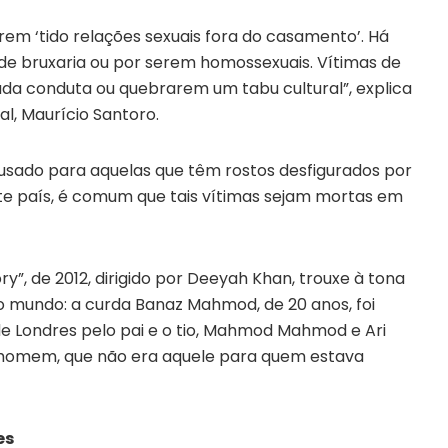
em ‘tido relações sexuais fora do casamento’. Há
 bruxaria ou por serem homossexuais. Vítimas de
a conduta ou quebrarem um tabu cultural”, explica
nal, Maurício Santoro.
o usado para aquelas que têm rostos desfigurados por
te país, é comum que tais vítimas sejam mortas em
y”, de 2012, dirigido por Deeyah Khan, trouxe à tona
 mundo: a curda Banaz Mahmod, de 20 anos, foi
de Londres pelo pai e o tio, Mahmod Mahmod e Ari
homem, que não era aquele para quem estava
es