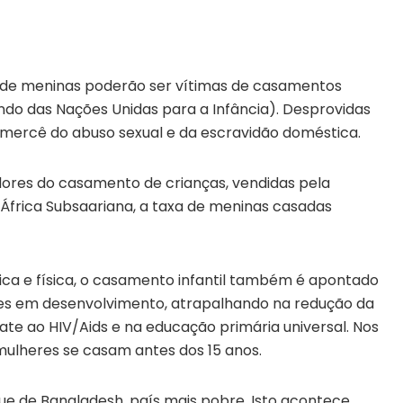
 de meninas poderão ser vítimas de casamentos
ndo das Nações Unidas para a Infância). Desprovidas
à mercê do abuso sexual e da escravidão doméstica.
dores do casamento de crianças, vendidas pela
 África Subsaariana, a taxa de meninas casadas
ica e física, o casamento infantil também é apontado
es em desenvolvimento, atrapalhando na redução da
ate ao HIV/Aids e na educação primária universal. Nos
ulheres se casam antes dos 15 anos.
 que de Bangladesh, país mais pobre. Isto acontece