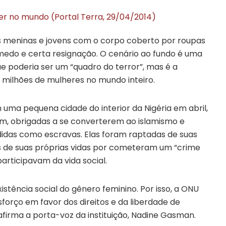
her no mundo (Portal Terra, 29/04/2014)
s meninas e jovens com o corpo coberto por roupas
medo e certa resignação. O cenário ao fundo é uma
e poderia ser um “quadro do terror”, mas é a
s milhões de mulheres no mundo inteiro.
 uma pequena cidade do interior da Nigéria em abril,
am, obrigadas a se converterem ao islamismo e
didas como escravas. Elas foram raptadas de suas
das de suas próprias vidas por cometeram um “crime
participavam da vida social.
istência social do gênero feminino. Por isso, a ONU
forço em favor dos direitos e da liberdade de
firma a porta-voz da instituição, Nadine Gasman.