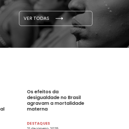
S E PESQUISAS
DADOS E P
VER TODAS
 novembro, 2021
15 de outubro
Os efeitos da
desigualdade no Brasil
agravam a mortalidade
al
materna
DESTAQUES
21 de janeiro, 2025