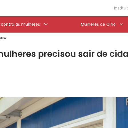
Institu
a contra as mulheres
Mulheres de Olho
RICA
lheres precisou sair de cida