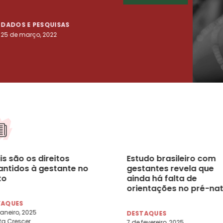
DADOS E PESQUISAS
DADO
25 de março, 2022
23 de
s são os direitos
Estudo brasileiro com
antidos à gestante no
gestantes revela que
to
ainda há falta de
orientações no pré-nat
TAQUES
janeiro, 2025
DESTAQUES
ta Crescer
7 de fevereiro, 2025