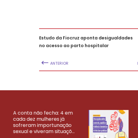
Estudo da Fiocruz aponta desigualdades
no acesso ao parto hospitalar
ANTERIOR
A conta não fecha: 4 em
cada dez mulheres já
VEJA MAIS PESQ
sofreram importunação
sexual e viveram situaçõ...