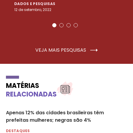
DADOS E PESQUISAS
D
12 de setembro, 2022
25
VEJA MAIS PESQUISAS
MATÉRIAS
RELACIONADAS
Apenas 12% das cidades brasileiras têm
Al
prefeitas mulheres; negras são 4%
DE
30 
DESTAQUES