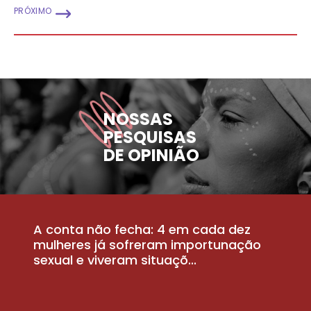
PRÓXIMO
NOSSAS
PESQUISAS
DE OPINIÃO
A conta não fecha: 4 em cada dez
P
la
mulheres já sofreram importunação
a
sexual e viveram situaçõ...
m