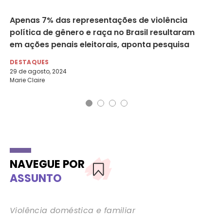
res
Apenas 7% das representações de violência
Mu
política de gênero e raça no Brasil resultaram
de
em ações penais eleitorais, aponta pesquisa
DE
3 d
DESTAQUES
Por
29 de agosto, 2024
Marie Claire
NAVEGUE POR
ASSUNTO
Violência doméstica e familiar