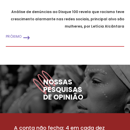
Análise de denúncias ao Disque 100 revela que racismo teve
crescimento alarmante nas redes sociais, principal alvo são
mulheres, por Letícia Alcântara
PRÓXIMO
NOSSAS
PESQUISAS
DE OPINIÃO
A conta não fecha: 4 em cada dez
P