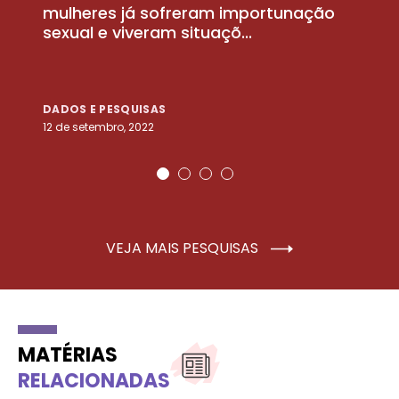
la
mulheres já sofreram importunação
a
sexual e viveram situaçõ...
m
DADOS E PESQUISAS
D
12 de setembro, 2022
25
VEJA MAIS PESQUISAS
MATÉRIAS
RELACIONADAS