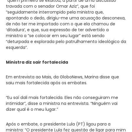
“quem primeiro se exaltou, a partir de uma discussão
travada com o senador Omar Aziz”, que foi
“seguidamente interrompido pela ministra que,
apontando o dedo, dirigiu-me uma acusação desconexa,
de não ter me importado com o que ela chamou de
‘ditadura’, e que, sua expressão de ter advertido a
ministra a “se colocar em seu lugar” está sendo
“deturpada e explorada pelo patrulhamento ideológico da
esquerda”.
Ministra diz sair fortalecida
Em entrevista ao Mais, da GloboNews, Marina disse que
saiu mais fortalecida após os embates.
“Eu saí dali mais fortalecida. Eles não conseguiram me
intimidar”, disse a ministra na entrevista. “Ninguém vai
dizer qual é o meu lugar.”
Após o embate, o presidente Lula (PT) ligou para a
ministra: “O presidente Lula fez questão de ligar para mim