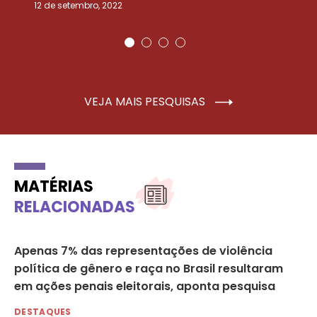
12 de setembro, 2022
25
VEJA MAIS PESQUISAS
MATÉRIAS
RELACIONADAS
na
Apenas 7% das representações de violência
B 
política de gênero e raça no Brasil resultaram
Al
em ações penais eleitorais, aponta pesquisa
DE
27 
DESTAQUES