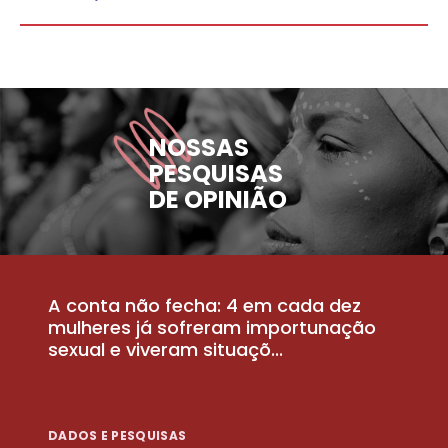
NOSSAS
PESQUISAS
DE OPINIÃO
A conta não fecha: 4 em cada dez
P
la
mulheres já sofreram importunação
a
sexual e viveram situaçõ...
m
DADOS E PESQUISAS
D