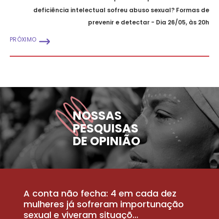
deficiência intelectual sofreu abuso sexual? Formas de
prevenir e detectar - Dia 26/05, às 20h
PRÓXIMO
NOSSAS
PESQUISAS
DE OPINIÃO
A conta não fecha: 4 em cada dez
P
la
mulheres já sofreram importunação
a
sexual e viveram situaçõ...
m