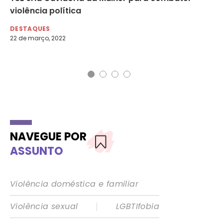
de
violência política
pr
DESTAQUES
DE
22 de março, 2022
2 d
NAVEGUE POR
ASSUNTO
Violência doméstica e familiar
|
Violência sexual
LGBTIfobia