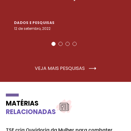
DADOS E PESQUISAS
D
12 de setembro, 2022
25
VEJA MAIS PESQUISAS
MATÉRIAS
RELACIONADAS
al
TSE cria Ouvidoria da Mulher para combater
Ap