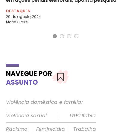
em ações penais eleitorais, aponta pesquisa
DE
3 d
DESTAQUES
Por
29 de agosto, 2024
Marie Claire
NAVEGUE POR
ASSUNTO
Violência doméstica e familiar
|
Violência sexual
LGBTIfobia
|
|
Racismo
Feminicídio
Trabalho