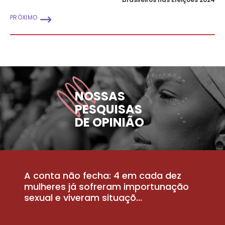
PRÓXIMO
NOSSAS
PESQUISAS
DE OPINIÃO
A conta não fecha: 4 em cada dez
P
la
mulheres já sofreram importunação
a
sexual e viveram situaçõ...
m