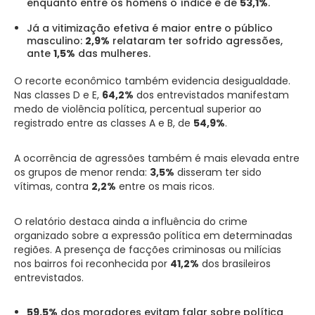
enquanto entre os homens o índice é de
53,1%
.
Já a vitimização efetiva é maior entre o público
masculino:
2,9%
relataram ter sofrido agressões,
ante
1,5%
das mulheres.
O recorte econômico também evidencia desigualdade.
Nas classes D e E,
64,2%
dos entrevistados manifestam
medo de violência política, percentual superior ao
registrado entre as classes A e B, de
54,9%
.
A ocorrência de agressões também é mais elevada entre
os grupos de menor renda:
3,5%
disseram ter sido
vítimas, contra
2,2%
entre os mais ricos.
O relatório destaca ainda a influência do crime
organizado sobre a expressão política em determinadas
regiões. A presença de facções criminosas ou milícias
nos bairros foi reconhecida por
41,2%
dos brasileiros
entrevistados.
59,5%
dos moradores evitam falar sobre política