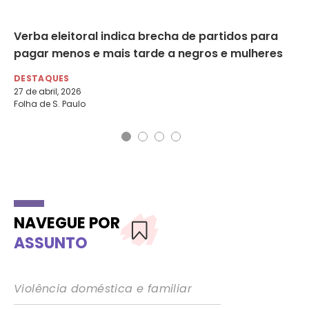
 a
Verba eleitoral indica brecha de partidos para
Mã
pagar menos e mais tarde a negros e mulheres
de
DESTAQUES
DE
27 de abril, 2026
12 
Folha de S. Paulo
Fol
NAVEGUE POR
ASSUNTO
Violência doméstica e familiar