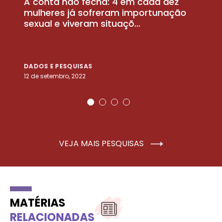
A conta não fecha: 4 em cada dez
P
la
mulheres já sofreram importunação
a
sexual e viveram situaçõ...
m
DADOS E PESQUISAS
D
12 de setembro, 2022
25
VEJA MAIS PESQUISAS
MATÉRIAS
RELACIONADAS