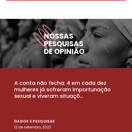
NOSSAS
PESQUISAS
DE OPINIÃO
A conta não fecha: 4 em cada dez
P
la
mulheres já sofreram importunação
a
sexual e viveram situaçõ...
m
DADOS E PESQUISAS
D
12 de setembro, 2022
25