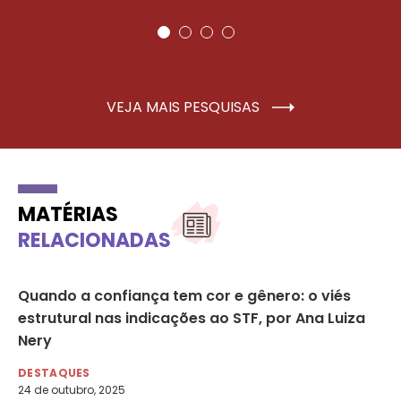
VEJA MAIS PESQUISAS
MATÉRIAS
RELACIONADAS
Quando a confiança tem cor e gênero: o viés
ST
ão
estrutural nas indicações ao STF, por Ana Luiza
de
Nery
DE
29 
DESTAQUES
Met
24 de outubro, 2025