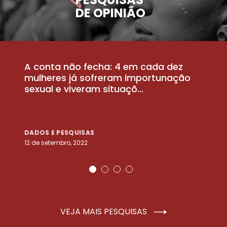
DE OPINIÃO
A conta não fecha: 4 em cada dez
P
la
mulheres já sofreram importunação
a
sexual e viveram situaçõ...
m
DADOS E PESQUISAS
D
12 de setembro, 2022
25
VEJA MAIS PESQUISAS