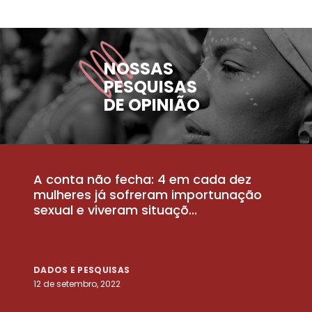
NOSSAS
PESQUISAS
DE OPINIÃO
A conta não fecha: 4 em cada dez
P
la
mulheres já sofreram importunação
a
sexual e viveram situaçõ...
m
DADOS E PESQUISAS
D
12 de setembro, 2022
25