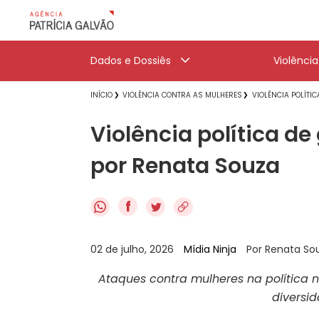
Dados e Dossiês
Violênci
INÍCIO
VIOLÊNCIA CONTRA AS MULHERES
VIOLÊNCIA POLÍTI
Violência política d
por Renata Souza
f
02 de julho, 2026
Mídia Ninja
Por Renata So
Ataques contra mulheres na polític
diversi