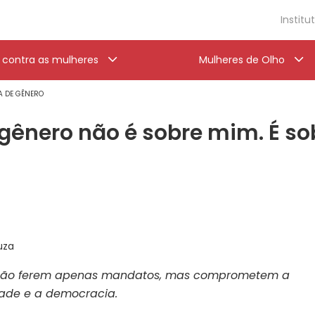
Institu
a contra as mulheres
Mulheres de Olho
CA DE GÊNERO
e gênero não é sobre mim. É s
uza
a não ferem apenas mandatos, mas comprometem a
dade e a democracia.