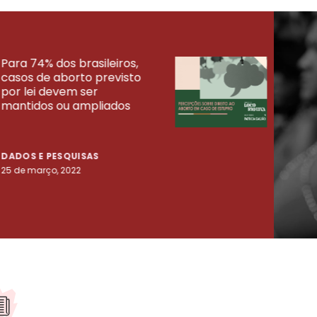
Para 74% dos brasileiros,
30% 
casos de aborto previsto
fora
UISAS
por lei devem ser
mort
mantidos ou ampliados
uma 
tenta
DADOS E PESQUISAS
DADO
25 de março, 2022
23 de