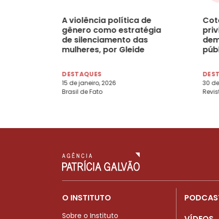
A violência política de
Cot
gênero como estratégia
priv
de silenciamento das
dem
mulheres, por Gleide
púb
Andrade
Bra
Alb
DESTAQUES
DES
Cha
15 de janeiro, 2026
30 de
Brasil de Fato
Revis
O INSTITUTO
PODCAS
Sobre o Instituto
VÍDEOS