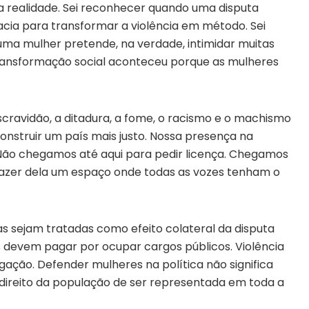
a realidade. Sei reconhecer quando uma disputa
acia para transformar a violência em método. Sei
r uma mulher pretende, na verdade, intimidar muitas
ansformação social aconteceu porque as mulheres
cravidão, a ditadura, a fome, o racismo e o machismo
nstruir um país mais justo. Nossa presença na
a. Não chegamos até aqui para pedir licença. Chegamos
 fazer dela um espaço onde todas as vozes tenham o
s sejam tratadas como efeito colateral da disputa
s devem pagar por ocupar cargos públicos. Violência
ação. Defender mulheres na política não significa
o direito da população de ser representada em toda a