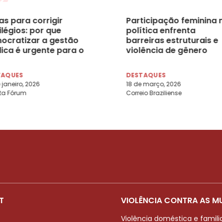
as para corrigir
Participação feminina 
ilégios: por que
política enfrenta
ocratizar a gestão
barreiras estruturais e
lica é urgente para o
violência de gênero
sil, por Amanda de
uquerque, Lauana
TAQUES
DESTAQUES
ntal e Esther Leblanc
 janeiro, 2026
18 de março, 2026
ta Fórum
Correio Braziliense
T
VIOLÊNCIA CONTRA AS M
Violência doméstica e famili