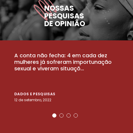
NOSSAS
PESQUISAS
DE OPINIÃO
A conta não fecha: 4 em cada dez
P
la
mulheres já sofreram importunação
a
sexual e viveram situaçõ...
m
DADOS E PESQUISAS
D
12 de setembro, 2022
25