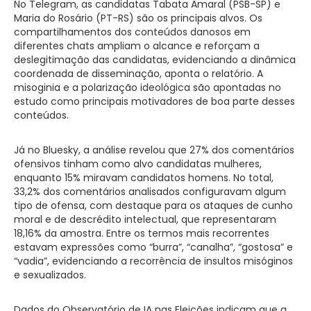
No Telegram, as candidatas Tabata Amaral (PSB-SP) e
Maria do Rosário (PT-RS) são os principais alvos. Os
compartilhamentos dos conteúdos danosos em
diferentes chats ampliam o alcance e reforçam a
deslegitimação das candidatas, evidenciando a dinâmica
coordenada de disseminação, aponta o relatório. A
misoginia e a polarização ideológica são apontadas no
estudo como principais motivadores de boa parte desses
conteúdos.
Já no Bluesky, a análise revelou que 27% dos comentários
ofensivos tinham como alvo candidatas mulheres,
enquanto 15% miravam candidatos homens. No total,
33,2% dos comentários analisados configuravam algum
tipo de ofensa, com destaque para os ataques de cunho
moral e de descrédito intelectual, que representaram
18,16% da amostra. Entre os termos mais recorrentes
estavam expressões como “burra”, “canalha”, “gostosa” e
“vadia”, evidenciando a recorrência de insultos misóginos
e sexualizados.
Dados do Observatório de IA nas Eleições indicam que a