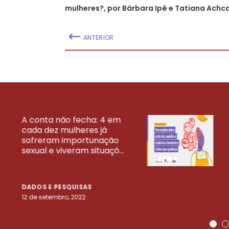
mulheres?, por Bárbara Ipê e Tatiana Achc
ANTERIOR
A conta não fecha: 4 em
cada dez mulheres já
VEJA MAIS PESQ
sofreram importunação
sexual e viveram situaçõ...
DADOS E PESQUISAS
12 de setembro, 2022