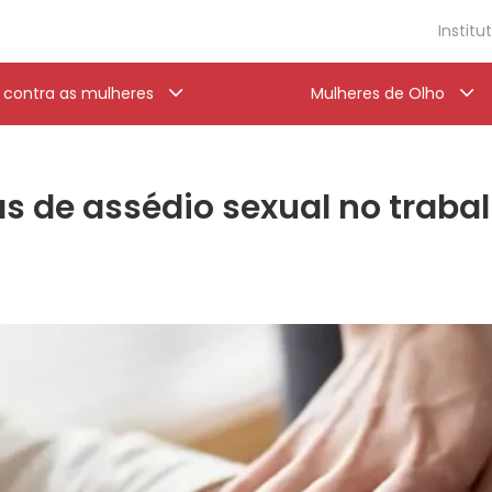
Institu
a contra as mulheres
Mulheres de Olho
de assédio sexual no trabalh