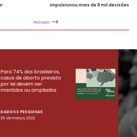
ar
impulsionou mais de 8 mil decisões
PRÓXIMO
Para 74% dos brasileiros,
30% 
casos de aborto previsto
fora
UISAS
por lei devem ser
mort
mantidos ou ampliados
uma 
tenta
DADOS E PESQUISAS
DADO
25 de março, 2022
23 de