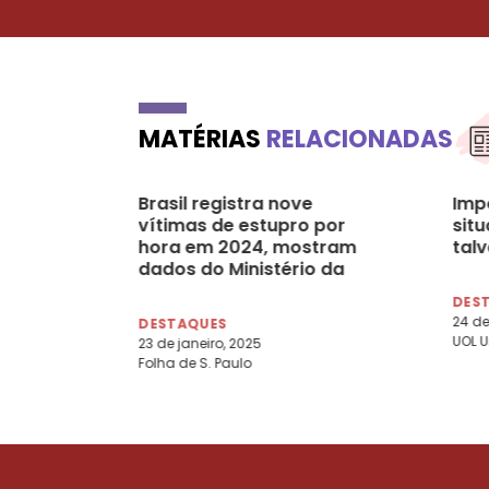
MATÉRIAS
RELACIONADAS
Brasil registra nove
Imp
vítimas de estupro por
sit
hora em 2024, mostram
tal
dados do Ministério da
Justiça
DES
24 de
DESTAQUES
UOL U
23 de janeiro, 2025
Folha de S. Paulo