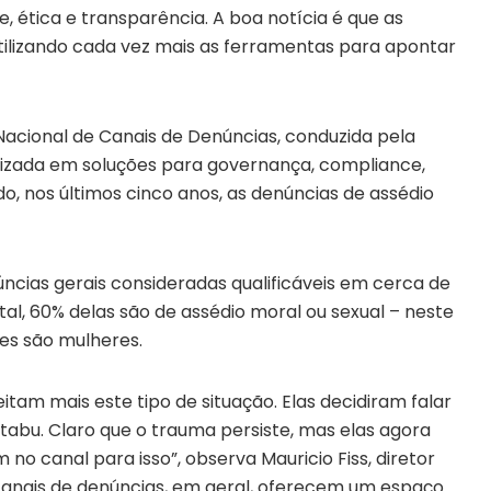
 ética e transparência. A boa notícia é que as
utilizando cada vez mais as ferramentas para apontar
 Nacional de Canais de Denúncias, conduzida pela
alizada em soluções para governança, compliance,
do, nos últimos cinco anos, as denúncias de assédio
úncias gerais consideradas qualificáveis em cerca de
al, 60% delas são de assédio moral ou sexual – neste
es são mulheres.
tam mais este tipo de situação. Elas decidiram falar
tabu. Claro que o trauma persiste, mas elas agora
o canal para isso”, observa Mauricio Fiss, diretor
s canais de denúncias, em geral, oferecem um espaço