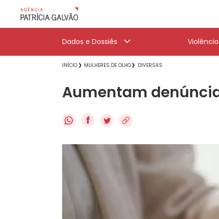
Dados e Dossiês
Violênci
INÍCIO
MULHERES DE OLHO
DIVERSAS
Aumentam denúncias 
f