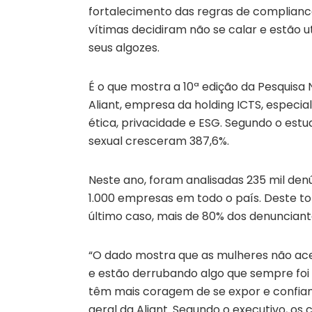
fortalecimento das regras de compliance,
vítimas decidiram não se calar e estão 
seus algozes.
É o que mostra a 10ª edição da Pesquisa
Aliant, empresa da holding ICTS, especi
ética, privacidade e ESG. Segundo o estu
sexual cresceram 387,6%.
Neste ano, foram analisadas 235 mil den
1.000 empresas em todo o país. Deste tot
último caso, mais de 80% dos denunciant
“O dado mostra que as mulheres não acei
e estão derrubando algo que sempre foi 
têm mais coragem de se expor e confiam n
geral da Aliant. Segundo o executivo, o