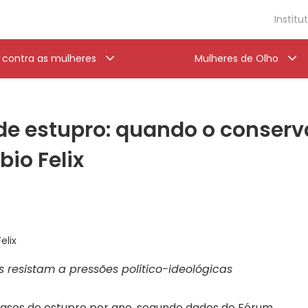
Institu
a contra as mulheres
Mulheres de Olho
 de estupro: quando o conserv
bio Felix
elix
es resistam a pressões político-ideológicas
 casos de estupro por ano, segundo dados do Fórum