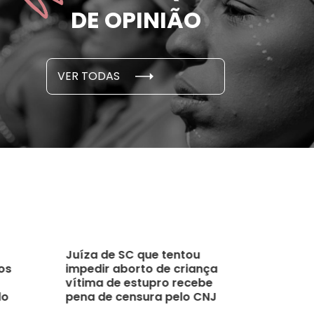
e por parceiro ou ex;
seus des
DE OPINIÃO
em cada 6 já sofreu
cidade
...
S E PESQUISAS
DADOS E P
VER TODAS
 novembro, 2021
15 de outubro
Juíza de SC que tentou
os
impedir aborto de criança
vítima de estupro recebe
lo
pena de censura pelo CNJ