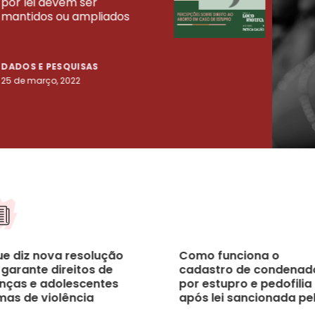
por lei devem ser
mort
mantidos ou ampliados
uma 
tenta
DADOS E PESQUISAS
DADO
25 de março, 2022
23 de
ue diz nova resolução
Como funciona o
 garante direitos de
cadastro de condenad
anças e adolescentes
por estupro e pedofilia
mas de violência
após lei sancionada pe
ual
Governo Federal