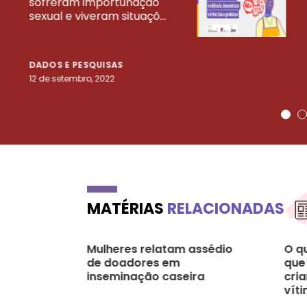
sofreram importunação
sexual e viveram situaçõ...
DADOS E PESQUISAS
12 de setembro, 2022
MATÉRIAS
RELACIONADAS
Mulheres relatam assédio
O q
de doadores em
que
inseminação caseira
cri
víti
sex