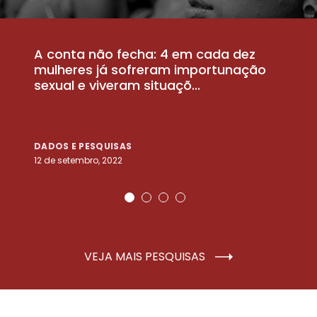
A conta não fecha: 4 em cada dez
P
la
mulheres já sofreram importunação
a
sexual e viveram situaçõ...
m
DADOS E PESQUISAS
D
12 de setembro, 2022
25
VEJA MAIS PESQUISAS