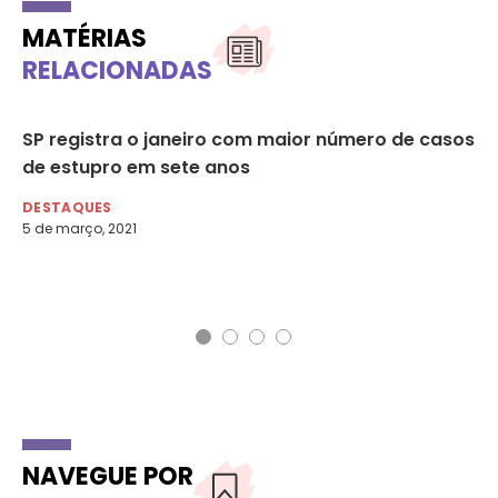
MATÉRIAS
RELACIONADAS
:
SP registra o janeiro com maior número de casos
“A
de estupro em sete anos
fa
mu
DESTAQUES
aj
5 de março, 2021
DE
7 d
NAVEGUE POR