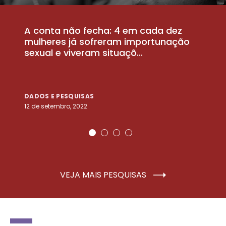
A conta não fecha: 4 em cada dez
P
la
mulheres já sofreram importunação
a
sexual e viveram situaçõ...
m
DADOS E PESQUISAS
D
12 de setembro, 2022
25
VEJA MAIS PESQUISAS