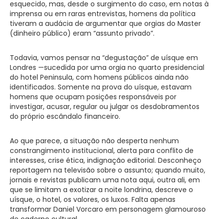
esquecido, mas, desde o surgimento do caso, em notas à
imprensa ou em raras entrevistas, homens da política
tiveram a audácia de argumentar que orgias do Master
(dinheiro público) eram “assunto privado”.
Todavia, vamos pensar na “degustação” de uísque em
Londres —sucedida por uma orgia no quarto presidencial
do hotel Peninsula, com homens públicos ainda não
identificados. Somente na prova do uísque, estavam
homens que ocupam posições responsáveis por
investigar, acusar, regular ou julgar os desdobramentos
do próprio escândalo financeiro.
Ao que parece, a situação não desperta nenhum
constrangimento institucional, alerta para conflito de
interesses, crise ética, indignação editorial. Desconheço
reportagem na televisão sobre o assunto; quando muito,
jornais e revistas publicam uma nota aqui, outra ali, em
que se limitam a exotizar a noite londrina, descreve o
uísque, o hotel, os valores, os luxos. Falta apenas
transformar Daniel Vorcaro em personagem glamouroso
de caderno cultural.