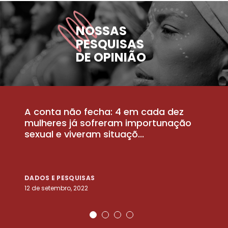
NOSSAS
PESQUISAS
DE OPINIÃO
A conta não fecha: 4 em cada dez
P
la
mulheres já sofreram importunação
a
sexual e viveram situaçõ...
m
DADOS E PESQUISAS
D
12 de setembro, 2022
25