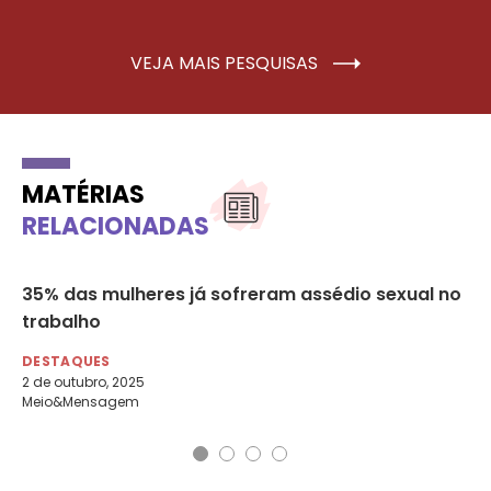
VEJA MAIS PESQUISAS
MATÉRIAS
RELACIONADAS
35% das mulheres já sofreram assédio sexual no
Le
trabalho
vu
DESTAQUES
DE
2 de outubro, 2025
9 
Meio&Mensagem
UO