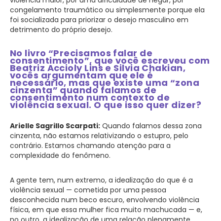
violência maior, por uma dificuldade de negar, por
congelamento traumático ou simplesmente porque ela
foi socializada para priorizar o desejo masculino em
detrimento do próprio desejo.
No livro “Precisamos falar de
consentimento”, que você escreveu com
Beatriz Accioly Lins e Silvia Chakian,
vocês argumentam que ele é
necessário, mas que existe uma “zona
cinzenta” quando falamos de
consentimento num contexto de
violência sexual. O que isso quer dizer?
Arielle Sagrillo Scarpati:
Quando falamos dessa zona
cinzenta, não estamos relativizando o estupro, pelo
contrário. Estamos chamando atenção para a
complexidade do fenômeno.
A gente tem, num extremo, a idealização do que é a
violência sexual — cometida por uma pessoa
desconhecida num beco escuro, envolvendo violência
física, em que essa mulher fica muito machucada — e,
no outro, a idealização de uma relação plenamente