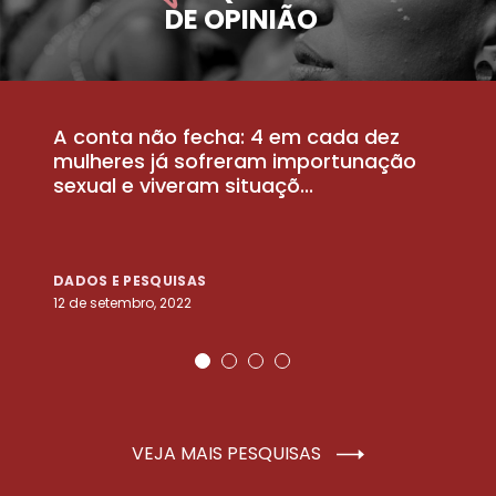
DE OPINIÃO
A conta não fecha: 4 em cada dez
P
la
mulheres já sofreram importunação
a
sexual e viveram situaçõ...
m
DADOS E PESQUISAS
D
12 de setembro, 2022
25
VEJA MAIS PESQUISAS