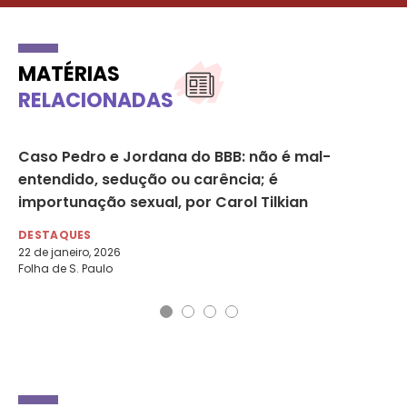
MATÉRIAS
RELACIONADAS
Caso Pedro e Jordana do BBB: não é mal-
O 
entendido, sedução ou carência; é
ac
importunação sexual, por Carol Tilkian
DE
25 
DESTAQUES
Por
22 de janeiro, 2026
Folha de S. Paulo