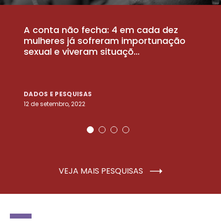
A conta não fecha: 4 em cada dez
P
la
mulheres já sofreram importunação
a
sexual e viveram situaçõ...
m
DADOS E PESQUISAS
D
12 de setembro, 2022
25
VEJA MAIS PESQUISAS