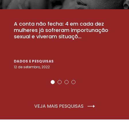
A conta não fecha: 4 em cada dez
P
la
mulheres já sofreram importunação
a
sexual e viveram situaçõ...
m
DADOS E PESQUISAS
D
12 de setembro, 2022
25
VEJA MAIS PESQUISAS