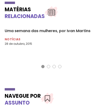
MATÉRIAS
RELACIONADAS
ão
Uma semana das mulheres, por Ivan Martins
Ed
s
do
NOTÍCIAS
28 de outubro, 2015
NO
4 d
NAVEGUE POR
ASSUNTO