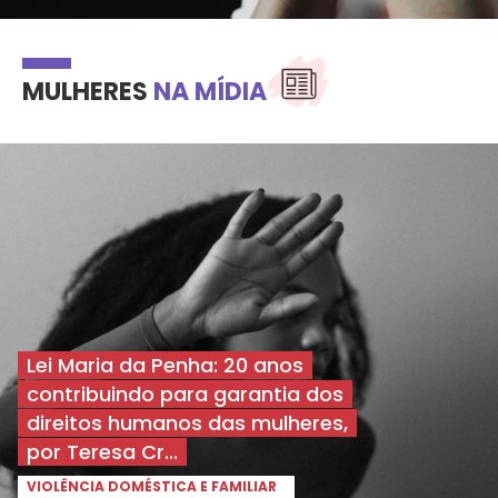
MULHERES
NA MÍDIA
Lei Maria da Penha: 20 anos
contribuindo para garantia dos
direitos humanos das mulheres,
por Teresa Cr...
VIOLÊNCIA DOMÉSTICA E FAMILIAR