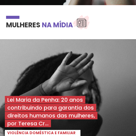
MULHERES
NA MÍDIA
Lei Maria da Penha: 20 anos
contribuindo para garantia dos
direitos humanos das mulheres,
por Teresa Cr...
VIOLÊNCIA DOMÉSTICA E FAMILIAR