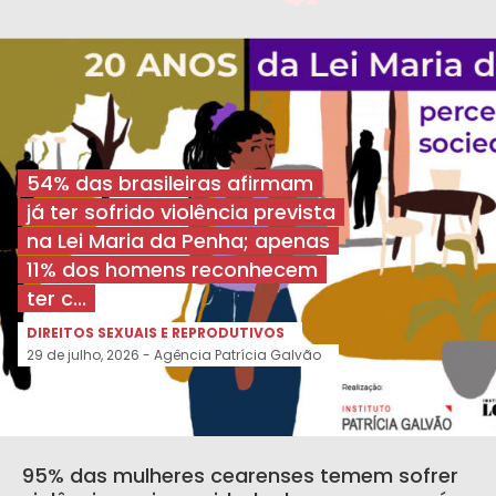
54% das brasileiras afirmam
já ter sofrido violência prevista
na Lei Maria da Penha; apenas
11% dos homens reconhecem
ter c...
DIREITOS SEXUAIS E REPRODUTIVOS
29 de julho, 2026 - Agência Patrícia Galvão
95% das mulheres cearenses temem sofrer