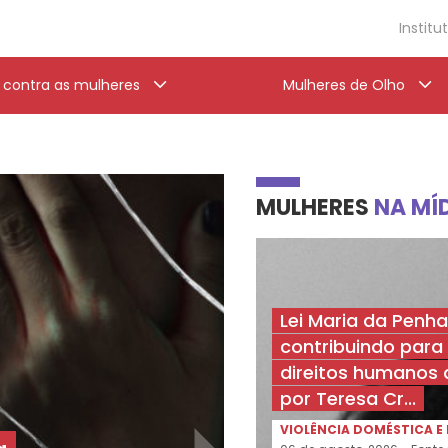
Institu
a contra as mulheres
Mulheres de Olho
MULHERES
NA MÍ
Lei Maria da Penha
contribuindo para
direitos humanos 
por Teresa Cr...
VIOLÊNCIA DOMÉSTICA E 