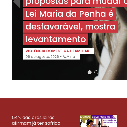
propostas para mudar 
Lei Maria da Penha é
desfavorável, mostra
levantamento
VIOLÊNCIA DOMÉSTICA E FAMILIAR
06 de agosto, 2026 -
AzMina
54% das brasileiras
afirmam já ter sofrido