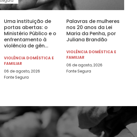
 Segura
ios seguem em
Uma instituição de
Palavras de mulheres
os após Lei
portas abertas: o
nos 20 anos da Lei
Ministério Público e o
Maria da Penha, por
enfrentamento à
Juliana Brandão
Penha
violência de gên...
VIOLÊNCIA DOMÉSTICA E
FAMILIAR
VIOLÊNCIA DOMÉSTICA E
sche Welle
FAMILIAR
06 de agosto, 2026
06 de agosto, 2026
Fonte Segura
Fonte Segura