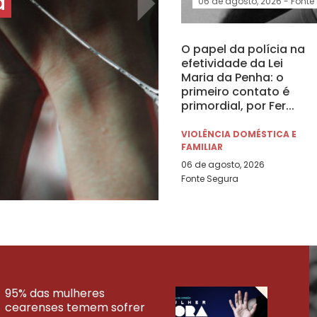
a
06 de agosto, 2026 -
Fonte
Feminicíd
O papel da polícia na
alta 20 an
efetividade da Lei
Maria da Penha: o
primeiro contato é
Maria da 
primordial, por Fer...
FEMINICÍDIO
VIOLÊNCIA DOMÉSTICA E
06 de agosto, 2026 -
Deut
FAMILIAR
06 de agosto, 2026
Fonte Segura
95% das mulheres
cearenses temem sofrer