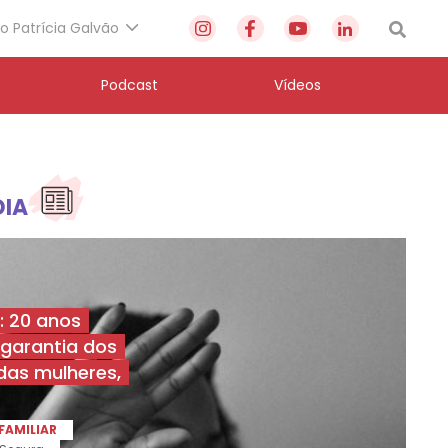
to Patrícia Galvão
Podcast
Vídeos
DIA
: 20 anos
 garantia dos
das mulheres,
FAMILIAR