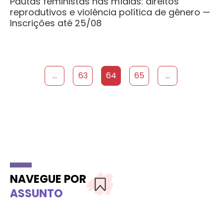
Pautas feministas nas mídias: direitos
reprodutivos e violência política de gênero —
Inscrições até 25/08
...
63
64
65
...
NAVEGUE POR
ASSUNTO