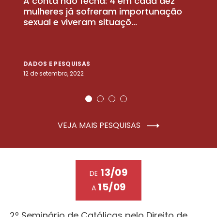
A conta não fecha: 4 em cada dez
P
la
mulheres já sofreram importunação
a
sexual e viveram situaçõ...
m
DADOS E PESQUISAS
D
12 de setembro, 2022
25
VEJA MAIS PESQUISAS
13/09
DE
15/09
A
2º Seminário de Católicas pelo Direito de