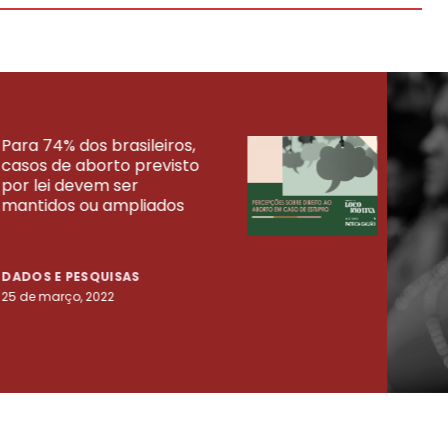
Para 74% dos brasileiros,
30% 
casos de aborto previsto
fora
UISAS
por lei devem ser
mort
mantidos ou ampliados
uma 
tenta
DADOS E PESQUISAS
DADO
25 de março, 2022
23 de