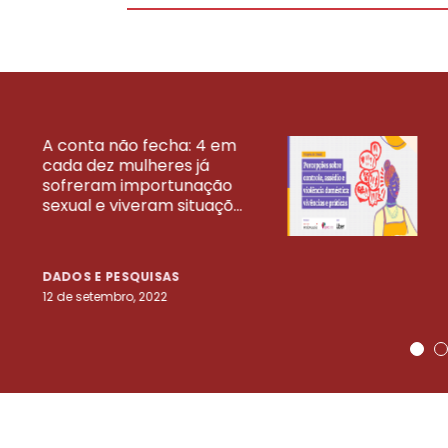
A conta não fecha: 4 em
cada dez mulheres já
VEJA MAIS PESQ
sofreram importunação
sexual e viveram situaçõ...
DADOS E PESQUISAS
12 de setembro, 2022