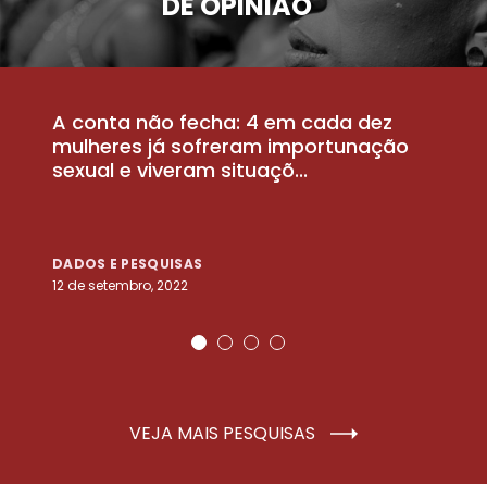
DE OPINIÃO
A conta não fecha: 4 em cada dez
P
la
mulheres já sofreram importunação
a
sexual e viveram situaçõ...
m
DADOS E PESQUISAS
D
12 de setembro, 2022
25
VEJA MAIS PESQUISAS