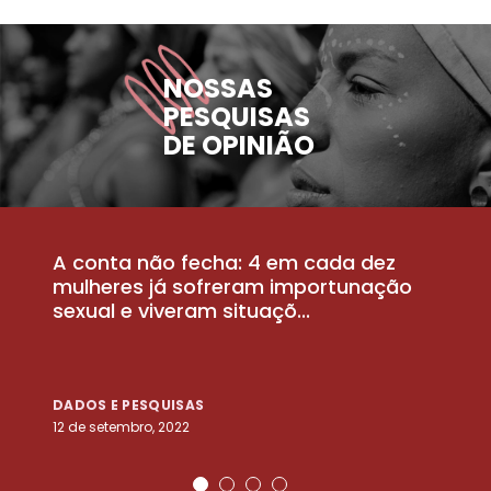
NOSSAS
PESQUISAS
DE OPINIÃO
A conta não fecha: 4 em cada dez
P
la
mulheres já sofreram importunação
a
sexual e viveram situaçõ...
m
DADOS E PESQUISAS
D
12 de setembro, 2022
25