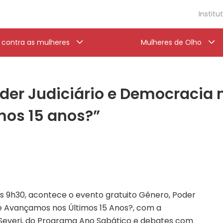
Institu
a contra as mulheres
Mulheres de Olho
der Judiciário e Democracia n
os 15 anos?”
 das 9h30, acontece o evento gratuito Gênero, Poder
ue Avançamos nos Últimos 15 Anos?, com a
Severi, do Programa Ano Sabático e debates
com