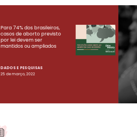
Para 74% dos brasileiros,
30% 
casos de aborto previsto
fora
UISAS
por lei devem ser
mort
mantidos ou ampliados
uma 
tenta
DADOS E PESQUISAS
DADO
25 de março, 2022
23 de