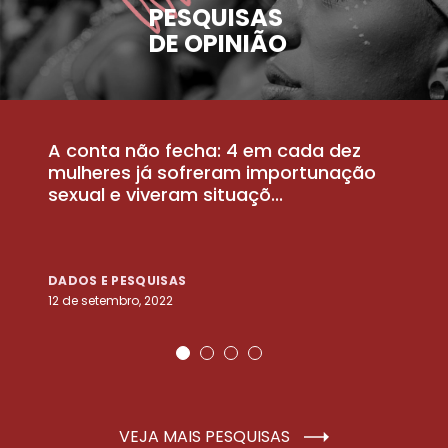
PESQUISAS
DE OPINIÃO
A conta não fecha: 4 em cada dez
P
la
mulheres já sofreram importunação
a
sexual e viveram situaçõ...
m
DADOS E PESQUISAS
D
12 de setembro, 2022
25
VEJA MAIS PESQUISAS