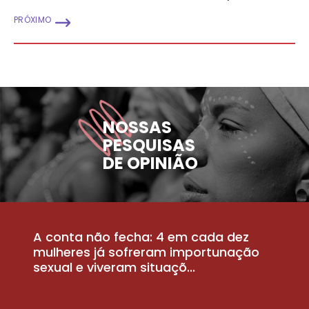
PRÓXIMO
NOSSAS
PESQUISAS
DE OPINIÃO
A conta não fecha: 4 em cada dez
P
la
mulheres já sofreram importunação
a
sexual e viveram situaçõ...
m