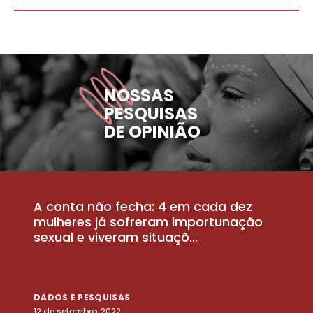
NOSSAS
PESQUISAS
DE OPINIÃO
A conta não fecha: 4 em cada dez
P
la
mulheres já sofreram importunação
a
sexual e viveram situaçõ...
m
DADOS E PESQUISAS
D
12 de setembro, 2022
25