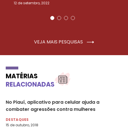
12 de setembro, 2022
25
VEJA MAIS PESQUISAS
MATÉRIAS
RELACIONADAS
3
No Piauí, aplicativo para celular ajuda a
50
combater agressões contra mulheres
ac
o,
DESTAQUES
DE
15 de outubro, 2018
24 