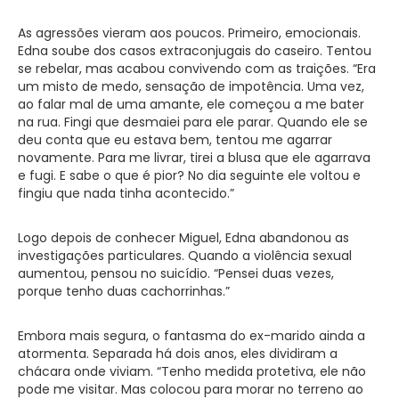
As agressões vieram aos poucos. Primeiro, emocionais.
Edna soube dos casos extraconjugais do caseiro. Tentou
se rebelar, mas acabou convivendo com as traições. “Era
um misto de medo, sensação de impotência. Uma vez,
ao falar mal de uma amante, ele começou a me bater
na rua. Fingi que desmaiei para ele parar. Quando ele se
deu conta que eu estava bem, tentou me agarrar
novamente. Para me livrar, tirei a blusa que ele agarrava
e fugi. E sabe o que é pior? No dia seguinte ele voltou e
fingiu que nada tinha acontecido.”
Logo depois de conhecer Miguel, Edna abandonou as
investigações particulares. Quando a violência sexual
aumentou, pensou no suicídio. “Pensei duas vezes,
porque tenho duas cachorrinhas.”
Embora mais segura, o fantasma do ex-marido ainda a
atormenta. Separada há dois anos, eles dividiram a
chácara onde viviam. “Tenho medida protetiva, ele não
pode me visitar. Mas colocou para morar no terreno ao