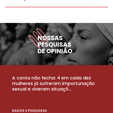
NOSSAS
PESQUISAS
DE OPINIÃO
A conta não fecha: 4 em cada dez
P
la
mulheres já sofreram importunação
a
sexual e viveram situaçõ...
m
DADOS E PESQUISAS
D