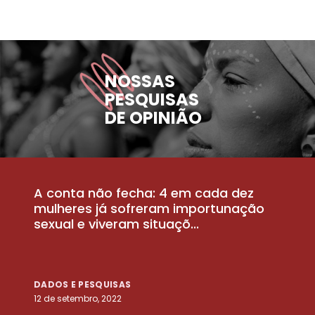
NOSSAS
PESQUISAS
DE OPINIÃO
A conta não fecha: 4 em cada dez
P
la
mulheres já sofreram importunação
a
sexual e viveram situaçõ...
m
DADOS E PESQUISAS
D
12 de setembro, 2022
25