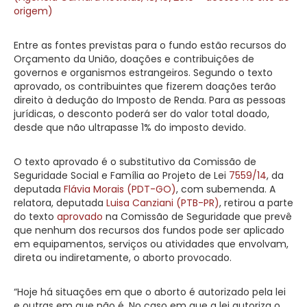
origem)
Entre as fontes previstas para o fundo estão recursos do
Orçamento da União, doações e contribuições de
governos e organismos estrangeiros. Segundo o texto
aprovado, os contribuintes que fizerem doações terão
direito à dedução do Imposto de Renda. Para as pessoas
jurídicas, o desconto poderá ser do valor total doado,
desde que não ultrapasse 1% do imposto devido.
O texto aprovado é o
substitutivo
da Comissão de
Seguridade Social e Família ao Projeto de Lei
7559/14
, da
deputada
Flávia Morais (PDT-GO)
, com
subemenda
. A
relatora, deputada
Luisa Canziani (PTB-PR)
, retirou a parte
do texto
aprovado
na Comissão de Seguridade que prevê
que nenhum dos recursos dos fundos pode ser aplicado
em equipamentos, serviços ou atividades que envolvam,
direta ou indiretamente, o aborto provocado.
“Hoje há situações em que o aborto é autorizado pela lei
e outras em que não é. No caso em que a lei autoriza o