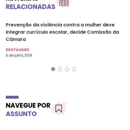
RELACIONADAS
e
Prevenção da violência contra a mulher deve
De
integrar currículo escolar, decide Comissão da
pa
Câmara
DE
29 
DESTAQUES
3 de julho, 2019
NAVEGUE POR
ASSUNTO