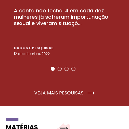
A conta não fecha: 4 em cada dez
P
la
mulheres já sofreram importunação
a
sexual e viveram situaçõ...
m
DADOS E PESQUISAS
D
12 de setembro, 2022
25
VEJA MAIS PESQUISAS
MATÉRIAS