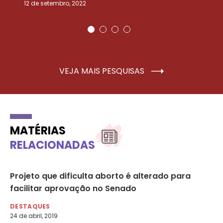
12 de setembro, 2022
25
VEJA MAIS PESQUISAS
MATÉRIAS
RELACIONADAS
Projeto que dificulta aborto é alterado para
Ne
r
facilitar aprovação no Senado
do
DESTAQUES
DE
24 de abril, 2019
8 d