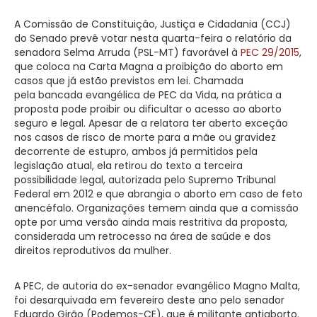
A Comissão de Constituição, Justiça e Cidadania (CCJ)
do Senado prevê votar nesta quarta-feira o relatório da
senadora Selma Arruda (PSL-MT) favorável à
PEC 29/2015
,
que coloca na Carta Magna a proibição do aborto em
casos que já estão previstos em lei. Chamada
pela bancada evangélica de PEC da Vida, na prática a
proposta pode proibir ou dificultar o acesso ao aborto
seguro e legal. Apesar de a relatora ter aberto exceção
nos casos de risco de morte para a mãe ou gravidez
decorrente de estupro, ambos já permitidos pela
legislação atual, ela retirou do texto a terceira
possibilidade legal, autorizada pelo Supremo Tribunal
Federal em 2012 e que abrangia o aborto em caso de feto
anencéfalo. Organizações temem ainda que a comissão
opte por uma versão ainda mais restritiva da proposta,
considerada um retrocesso na área de saúde e dos
direitos reprodutivos da mulher.
A PEC, de autoria do ex-senador evangélico Magno Malta,
foi desarquivada em fevereiro deste ano pelo senador
Eduardo Girão (Podemos-CE), que é militante antiaborto.