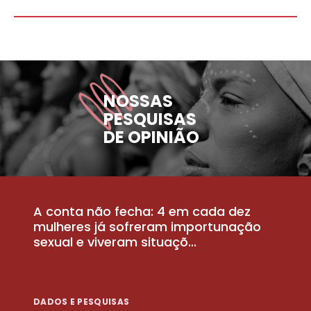
NOSSAS
PESQUISAS
DE OPINIÃO
A conta não fecha: 4 em cada dez
P
la
mulheres já sofreram importunação
a
sexual e viveram situaçõ...
m
DADOS E PESQUISAS
D