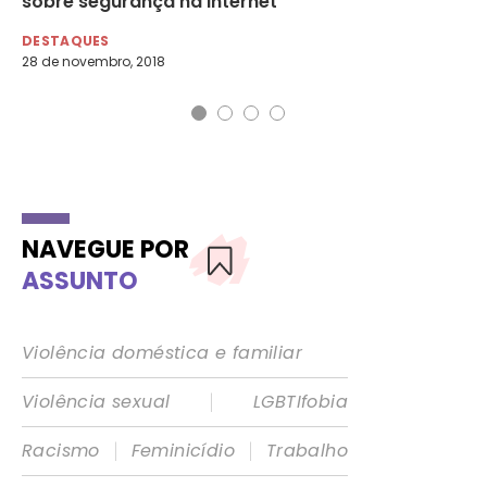
sobre segurança na internet
DE
12 
DESTAQUES
28 de novembro, 2018
NAVEGUE POR
ASSUNTO
Violência doméstica e familiar
|
Violência sexual
LGBTIfobia
|
|
Racismo
Feminicídio
Trabalho