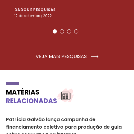
DADOS E PESQUISAS
D
12 de setembro, 2022
25
VEJA MAIS PESQUISAS
MATÉRIAS
RELACIONADAS
Patrícia Galvão lança campanha de
É 
financiamento coletivo para produção de guia
pr