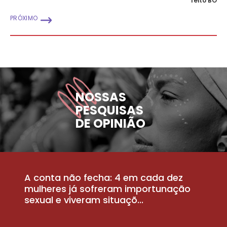
feito BO
PRÓXIMO
NOSSAS
PESQUISAS
DE OPINIÃO
A conta não fecha: 4 em cada dez
P
la
mulheres já sofreram importunação
a
sexual e viveram situaçõ...
m