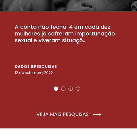
A conta não fecha: 4 em cada dez
P
la
mulheres já sofreram importunação
a
sexual e viveram situaçõ...
m
DADOS E PESQUISAS
D
12 de setembro, 2022
25
VEJA MAIS PESQUISAS