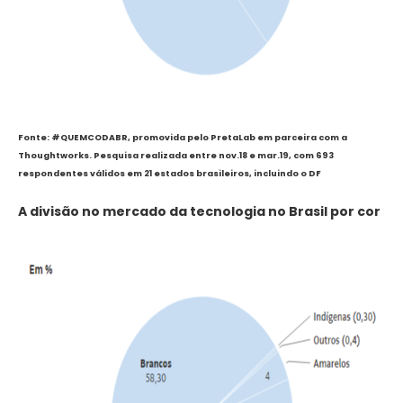
Fonte: #QUEMCODABR, promovida pelo PretaLab em parceira com a
Thoughtworks. Pesquisa realizada entre nov.18 e mar.19, com 693
respondentes válidos em 21 estados brasileiros, incluindo o DF
A divisão no mercado da tecnologia no Brasil por cor