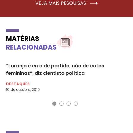
VEJA MAIS PESQUISAS
MATÉRIAS
RELACIONADAS
 de
“Laranja é erro de partido, não de cotas
Po
femininas”, diz cientista política
DE
21 
DESTAQUES
10 de outubro, 2019