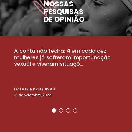
NOSSAS
PESQUISAS
DE OPINIÃO
A conta não fecha: 4 em cada dez
P
la
mulheres já sofreram importunação
a
sexual e viveram situaçõ...
m
DADOS E PESQUISAS
D
12 de setembro, 2022
25