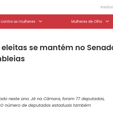
Institu
a contra as mulheres
Mulheres de Olho
 eleitas se mantém no Sena
bleias
nado neste ano. Já na Câmara, foram 77 deputadas,
. O número de deputadas estaduais também