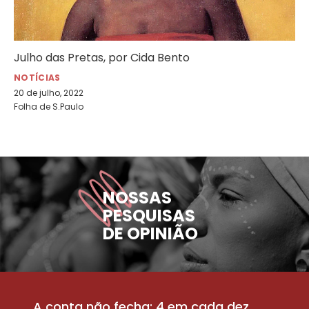
Julho das Pretas, por Cida Bento
NOTÍCIAS
20 de julho, 2022
Folha de S.Paulo
NOSSAS
PESQUISAS
DE OPINIÃO
A conta não fecha: 4 em cada dez
P