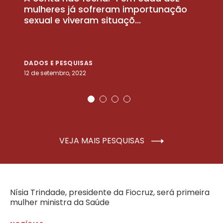
la
mulheres já sofreram importunação
a
sexual e viveram situaçõ...
m
DADOS E PESQUISAS
D
12 de setembro, 2022
25
VEJA MAIS PESQUISAS
Nísia Trindade, presidente da Fiocruz, será primeira
mulher ministra da Saúde