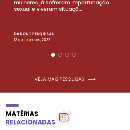
la
mulheres já sofreram importunação
a
sexual e viveram situaçõ...
m
DADOS E PESQUISAS
D
12 de setembro, 2022
25
VEJA MAIS PESQUISAS
MATÉRIAS
RELACIONADAS