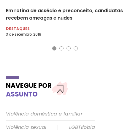
as
Em rotina de assédio e preconceito, candidatas
Ta
recebem ameaças e nudes
um
DESTAQUES
DE
3 de setembro, 2018
5 d
NAVEGUE POR
ASSUNTO
Violência doméstica e familiar
|
Violência sexual
LGBTIfobia