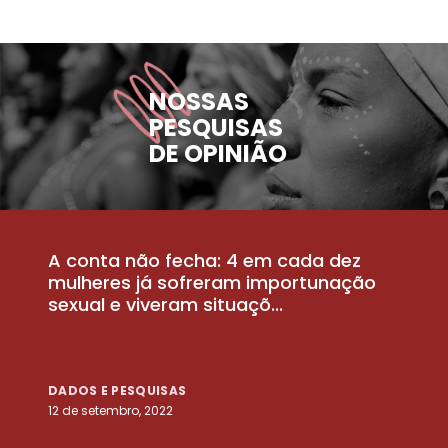
NOSSAS
PESQUISAS
DE OPINIÃO
A conta não fecha: 4 em cada dez
P
la
mulheres já sofreram importunação
a
sexual e viveram situaçõ...
m
DADOS E PESQUISAS
D
12 de setembro, 2022
25