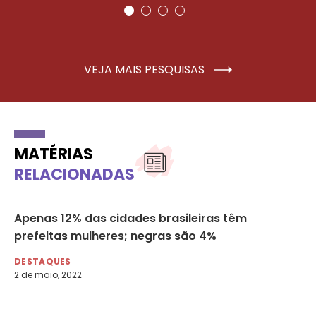
VEJA MAIS PESQUISAS
MATÉRIAS
RELACIONADAS
Apenas 12% das cidades brasileiras têm
Fu
prefeitas mulheres; negras são 4%
la
R
DESTAQUES
2 de maio, 2022
DE
1 d