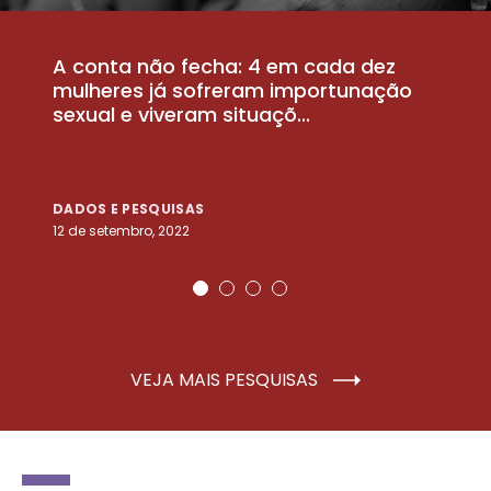
A conta não fecha: 4 em cada dez
P
la
mulheres já sofreram importunação
a
sexual e viveram situaçõ...
m
DADOS E PESQUISAS
D
12 de setembro, 2022
25
VEJA MAIS PESQUISAS