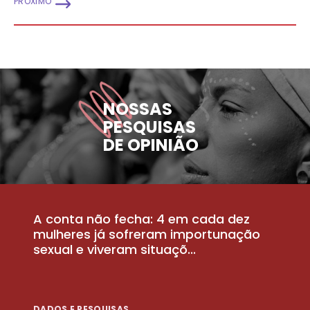
PRÓXIMO
NOSSAS
PESQUISAS
DE OPINIÃO
A conta não fecha: 4 em cada dez
P
la
mulheres já sofreram importunação
a
sexual e viveram situaçõ...
m
DADOS E PESQUISAS
D