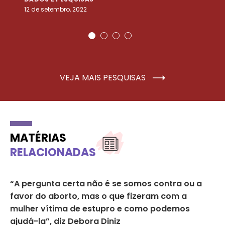
12 de setembro, 2022
25
VEJA MAIS PESQUISAS
MATÉRIAS
RELACIONADAS
“A pergunta certa não é se somos contra ou a
Me
favor do aborto, mas o que fizeram com a
fe
mulher vítima de estupro e como podemos
DE
ajudá-la”, diz Debora Diniz
6 d