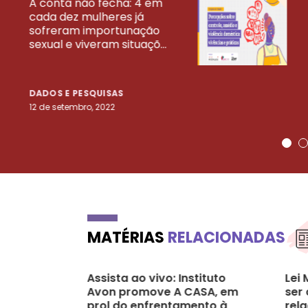
A conta não fecha: 4 em
cada dez mulheres já
VEJA MAIS PESQ
sofreram importunação
sexual e viveram situaçõ...
DADOS E PESQUISAS
12 de setembro, 2022
MATÉRIAS
RELACIONADAS
Assista ao vivo: Instituto
Lei
Avon promove A CASA, em
ser
prol do enfrentamento à
rela