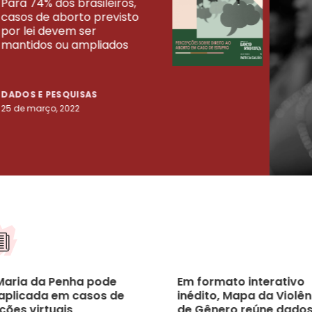
Para 74% dos brasileiros,
30% 
casos de aborto previsto
fora
UISAS
por lei devem ser
mort
mantidos ou ampliados
uma 
tenta
DADOS E PESQUISAS
DADO
25 de março, 2022
23 de
 Maria da Penha pode
Em formato interativo
 aplicada em casos de
inédito, Mapa da Violên
ções virtuais
de Gênero reúne dados