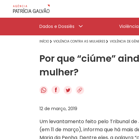
Dados e Dossiês
Violênci
INÍCIO
VIOLÊNCIA CONTRA AS MULHERES
VIOLÊNCIA DE GÊN
Por que “ciúme” aind
mulher?
f
12 de março, 2019
Um levantamento feito pelo Tribunal de 
(em 11 de março), informa que há mais d
Maria da Penha. Dentre eles, a palavra “c