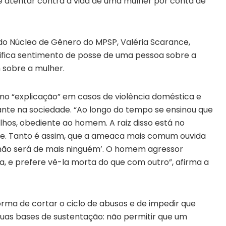
de atentar contra a vida de uma mulher por conta de
do Núcleo de Gênero do MPSP, Valéria Scarance,
gnifica sentimento de posse de uma pessoa sobre a
 sobre a mulher.
mo “explicação” em casos de violência doméstica e
ante na sociedade. “Ao longo do tempo se ensinou que
ilhos, obediente ao homem. A raiz disso está no
le. Tanto é assim, que a ameaca mais comum ouvida
, não será de mais ninguém’. O homem agressor
 e prefere vê-la morta do que com outro”, afirma a
orma de cortar o ciclo de abusos e de impedir que
as bases de sustentação: não permitir que um