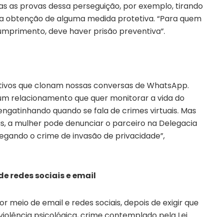
das as provas dessa perseguição, por exemplo, tirando
il a obtenção de alguma medida protetiva. “Para quem
mprimento, deve haver prisão preventiva”.
ativos que clonam nossas conversas de WhatsApp.
e um relacionamento que quer monitorar a vida do
á engatinhando quando se fala de crimes virtuais. Mas
, a mulher pode denunciar o parceiro na Delegacia
legando o crime de invasão de privacidade”,
de redes sociais e email
 meio de email e redes sociais, depois de exigir que
 violência psicológica, crime contemplado pela Lei