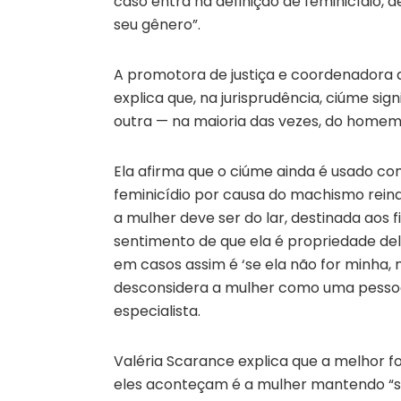
caso entra na definição de feminicídio, 
seu gênero”.
A promotora de justiça e coordenadora 
explica que, na jurisprudência, ciúme si
outra — na maioria das vezes, do homem
Ela afirma que o ciúme ainda é usado co
feminicídio por causa do machismo rein
a mulher deve ser do lar, destinada aos f
sentimento de que ela é propriedade de
em casos assim é ‘se ela não for minha
desconsidera a mulher como uma pessoa,
especialista.
Valéria Scarance explica que a melhor f
eles aconteçam é a mulher mantendo “su