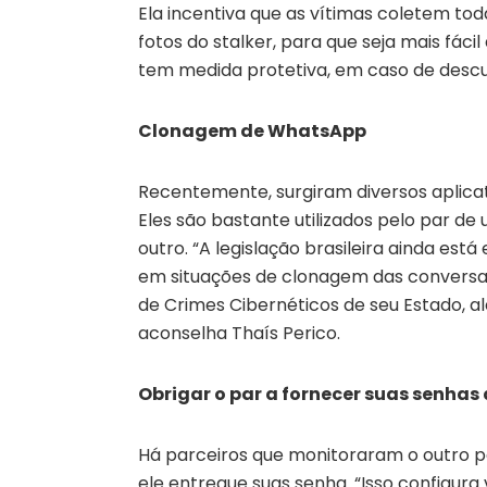
Ela incentiva que as vítimas coletem to
fotos do stalker, para que seja mais fác
tem medida protetiva, em caso de descu
Clonagem de WhatsApp
Recentemente, surgiram diversos aplic
Eles são bastante utilizados pelo par d
outro. “A legislação brasileira ainda est
em situações de clonagem das conversas
de Crimes Cibernéticos de seu Estado, a
aconselha Thaís Perico.
Obrigar o par a fornecer suas senhas 
Há parceiros que monitoraram o outro por
ele entregue suas senha. “Isso configura