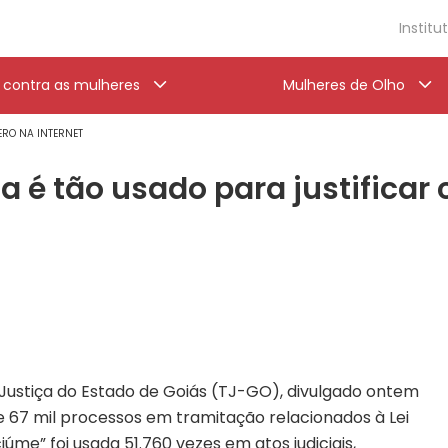
Institu
a contra as mulheres
Mulheres de Olho
ERO NA INTERNET
a é tão usado para justificar
Justiça do Estado de Goiás (TJ-GO), divulgado ontem
e 67 mil processos em tramitação relacionados à Lei
iúme” foi usada 51.760 vezes em atos judiciais,